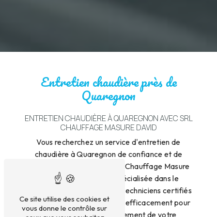
Entretien chaudière près de
Quaregnon
ENTRETIEN CHAUDIÈRE À QUAREGNON AVEC SRL
CHAUFFAGE MASURE DAVID
Vous recherchez un service d'entretien de
chaudière à Quaregnon de confiance et de
qualité ? Faites appel à SRL Chauffage Masure
David, une entreprise spécialisée dans le
domaine du chauffage. Nos techniciens certifiés
Ce site utilise des cookies et
interviennent rapidement et efficacement pour
vous donne le contrôle sur
assurer le bon fonctionnement de votre