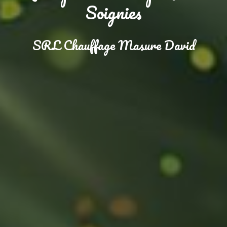
Soignies
SRL Chauffage Masure David