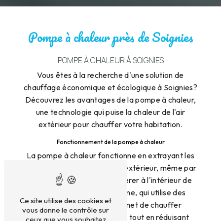
Pompe à chaleur près de Soignies
POMPE À CHALEUR À SOIGNIES
Vous êtes à la recherche d'une solution de
chauffage économique et écologique à Soignies?
Découvrez les avantages de la pompe à chaleur,
une technologie qui puise la chaleur de l'air
extérieur pour chauffer votre habitation.
Fonctionnement de la pompe à chaleur
La pompe à chaleur fonctionne en extrayant les
calories présentes dans l'air extérieur, même par
temps froid, pour les transférer à l'intérieur de
votre logement. Ce système, qui utilise des
Ce site utilise des cookies et
fluides frigorigènes, permet de chauffer
vous donne le contrôle sur
efficacement votre maison tout en réduisant
ceux que vous souhaitez