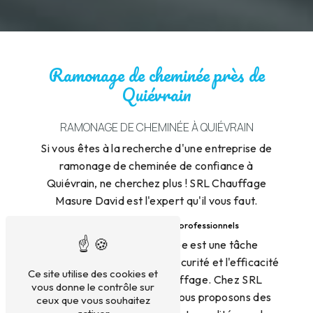
Ramonage de cheminée près de
Quiévrain
RAMONAGE DE CHEMINÉE À QUIÉVRAIN
Si vous êtes à la recherche d'une entreprise de
ramonage de cheminée de confiance à
Quiévrain, ne cherchez plus ! SRL Chauffage
Masure David est l'expert qu'il vous faut.
Des services de ramonage professionnels
Le ramonage de cheminée est une tâche
importante pour assurer la sécurité et l'efficacité
Ce site utilise des cookies et
de votre système de chauffage. Chez SRL
vous donne le contrôle sur
Chauffage Masure David, nous proposons des
ceux que vous souhaitez